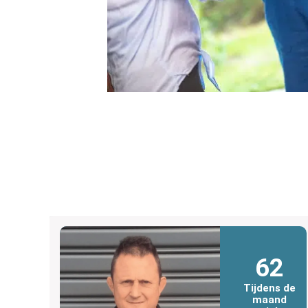
62
Tijdens de
maand