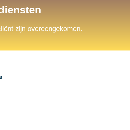
sdiensten
 cliënt zijn overeengekomen.
ar