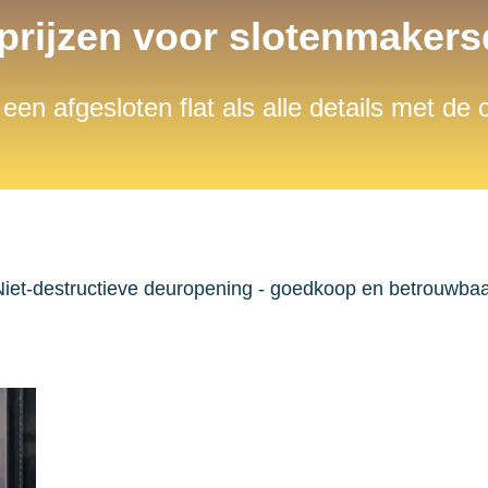
 prijzen voor slotenmaker
 een afgesloten flat als alle details met de
iet-destructieve deuropening - goedkoop en betrouwba