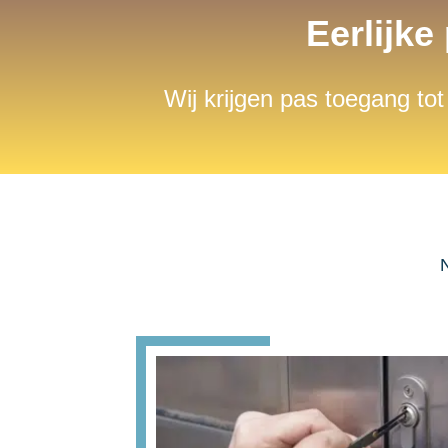
Eerlijke
Wij krijgen pas toegang tot
N