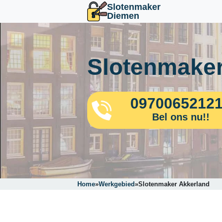
Slotenmaker
Diemen
Slotenmaker
0970065212
Bel ons nu!!
Home
»
Werkgebied
»
Slotenmaker Akkerland