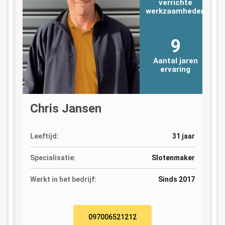
verrichte
n
werkzaamheden
9
Aantal jaren
ervaring
Chris Jansen
Leeftijd:
31 jaar
Specialisatie:
Slotenmaker
Werkt in het bedrijf:
Sinds 2017
097006521212