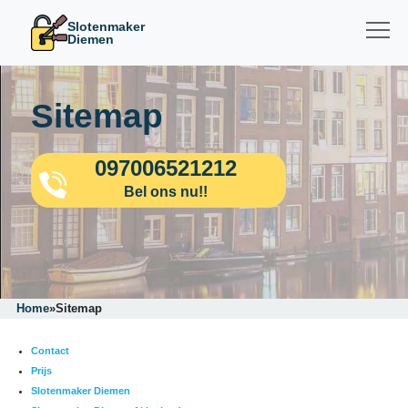
Slotenmaker
Diemen
Sitemap
097006521212
Bel ons nu!!
Home
»
Sitemap
Contact
Prijs
Slotenmaker Diemen